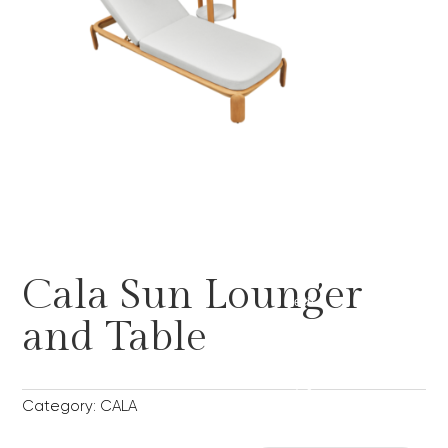
o "";
},
999
);
add
_act
ion('
wp_
foot
er',
func
tion(
Cala Sun Lounger
) {
ech
and Table
o '';
},
999
); 0
Category:
CALA